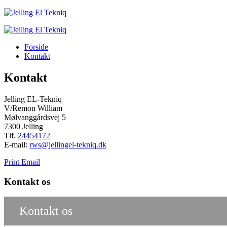
Forside
Kontakt
Kontakt
Jelling EL-Tekniq
V/Remon William
Mølvanggårdsvej 5
7300 Jelling
Tlf.
24454172
E-mail:
rws@jellingel-tekniq.dk
Print
Email
Kontakt os
Kontakt os